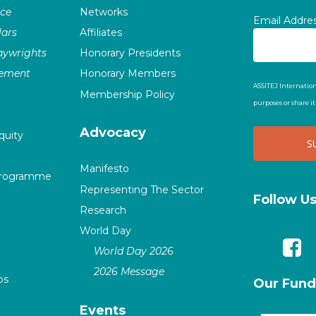
nce
Networks
Email Addre
ars
Affiliates
laywrights
Honorary Presidents
vement
Honorary Members
ASSITEJ Internation
Membership Policy
purposes or share i
Advocacy
quity
Manifesto
Programme
Representing The Sector
Follow U
Research
World Day
World Day 2026
2026 Message
ps
Our Fund
Events