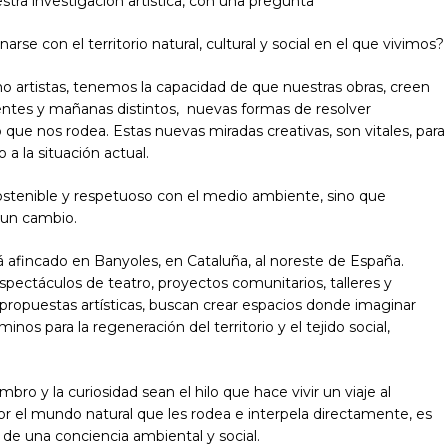
stra investigación artística, con una pregunta
rse con el territorio natural, cultural y social en el que vivimos?
 artistas, tenemos la capacidad de que nuestras obras, creen
entes y mañanas distintos, nuevas formas de resolver
ue nos rodea. Estas nuevas miradas creativas, son vitales, para
a la situación actual.
 sostenible y respetuoso con el medio ambiente, sino que
 un cambio.
á afincado en Banyoles, en Cataluña, al noreste de España.
ectáculos de teatro, proyectos comunitarios, talleres y
s propuestas artísticas, buscan crear espacios donde imaginar
inos para la regeneración del territorio y el tejido social,
bro y la curiosidad sean el hilo que hace vivir un viaje al
por el mundo natural que les rodea e interpela directamente, es
 de una conciencia ambiental y social.