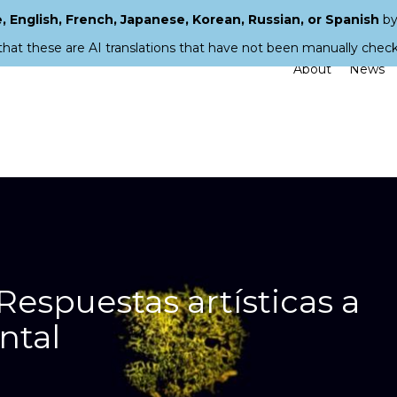
 English, French, Japanese, Korean, Russian, or Spanish
by
that these are AI translations that have not been manually chec
About
News
Respuestas artísticas a
ntal