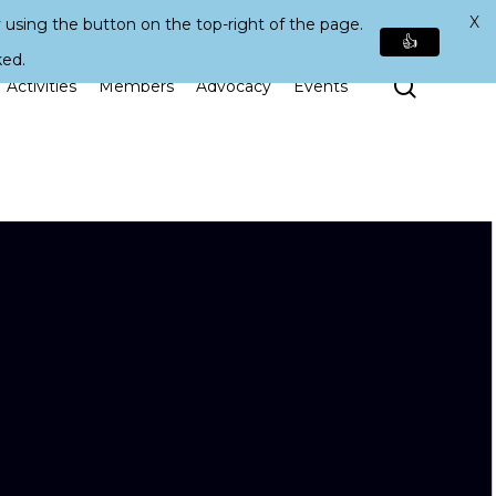
X
 using the button on the top-right of the page.
👍
ked.
Search
Activities
Members
Advocacy
Events