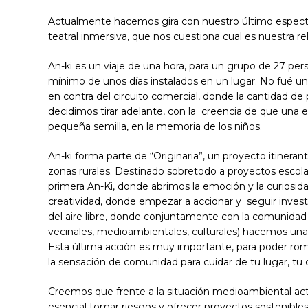
Actualmente hacemos gira con nuestro último espectác
teatral inmersiva, que nos cuestiona cual es nuestra rela
An-ki es un viaje de una hora, para un grupo de 27 per
mínimo de unos días instalados en un lugar. No fué una
en contra del circuito comercial, donde la cantidad de
decidimos tirar adelante, con la creencia de que un
pequeña semilla, en la memoria de los niños.
An-ki forma parte de “Originaria”, un proyecto itinera
zonas rurales. Destinado sobretodo a proyectos escolar
primera An-Ki, donde abrimos la emoción y la curiosida
creatividad, donde empezar a accionar y seguir investi
del aire libre, donde conjuntamente con la comunidad d
vecinales, medioambientales, culturales) hacemos una 
Esta última acción es muy importante, para poder ro
la sensación de comunidad para cuidar de tu lugar, tu 
Creemos que frente a la situación medioambiental act
esencial tomar riesgos y ofrecer proyectos sostenibl