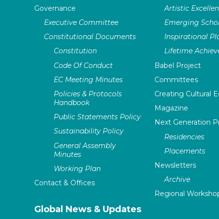
Governance
Artistic Excelle
Executive Committee
Emerging Schol
Constitutional Documents
Inspirational P
Constitution
Lifetime Achie
Code Of Conduct
Babel Project
EC Meeting Minutes
Committees
Policies & Protocols
Creating Cultural E
Handbook
Magazine
Public Statements Policy
Next Generation 
Sustainability Policy
Residencies
General Assembly
Placements
Minutes
Newsletters
Working Plan
Archive
Contact & Offices
Regional Worksho
Global News & Updates