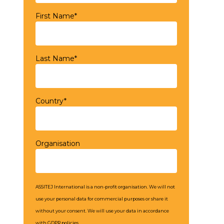
First Name*
Last Name*
Country*
Organisation
ASSITEJ International is a non-profit organisation. We will not
use your personal data for commercial purposes or share it
without your consent. We will use your data in accordance
with GDPR policies.