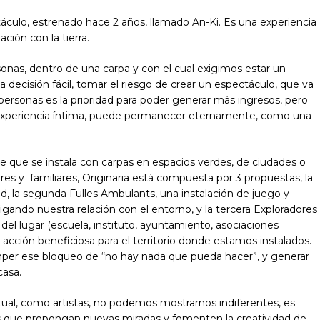
ulo, estrenado hace 2 años, llamado An-Ki. Es una experiencia
ción con la tierra.
sonas, dentro de una carpa y con el cual exigimos estar un
 decisión fácil, tomar el riesgo de crear un espectáculo, que va
 personas es la prioridad para poder generar más ingresos, pero
a experiencia íntima, puede permanecer eternamente, como una
nte que se instala con carpas en espacios verdes, de ciudades o
es y familiares, Originaria está compuesta por 3 propuestas, la
d, la segunda Fulles Ambulants, una instalación de juego y
gando nuestra relación con el entorno, y la tercera Exploradores
el lugar (escuela, instituto, ayuntamiento, asociaciones
acción beneficiosa para el territorio donde estamos instalados.
mper ese bloqueo de “no hay nada que pueda hacer”, y generar
casa.
ual, como artistas, no podemos mostrarnos indiferentes, es
es que propongan nuevas miradas y fomenten la creatividad de