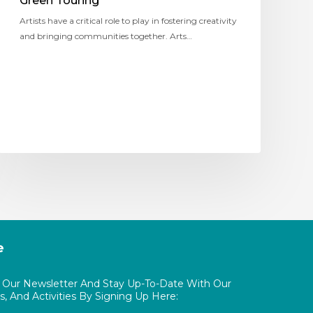
Green Touring
Artists have a critical role to play in fostering creativity
and bringing communities together. Arts…
e
o Our Newsletter And Stay Up-To-Date With Our
, And Activities By Signing Up Here: