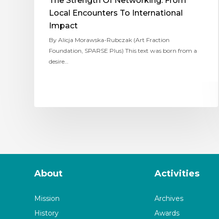
The Strength Of Networking: From
Local Encounters To International
Impact
By Alicja Morawska-Rubczak (Art Fraction
Foundation, SPARSE Plus) This text was born from a
desire…
About
Activities
Mission
Archives
History
Awards