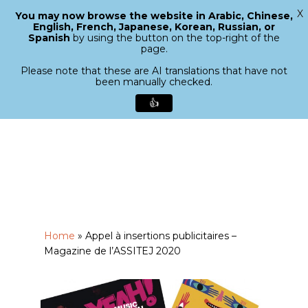
X
You may now browse the website in Arabic, Chinese,
Menu
English, French, Japanese, Korean, Russian, or
search
Spanish
by using the button on the top-right of the
Close
page.
Menu
Please note that these are AI translations that have not
been manually checked.
👍
Skip
to
main
content
Home
»
Appel à insertions publicitaires –
Magazine de l’ASSITEJ 2020