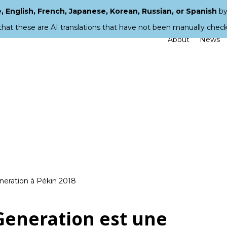
 English, French, Japanese, Korean, Russian, or Spanish
by
that these are AI translations that have not been manually chec
About
News
neration à Pékin 2018
eneration est une