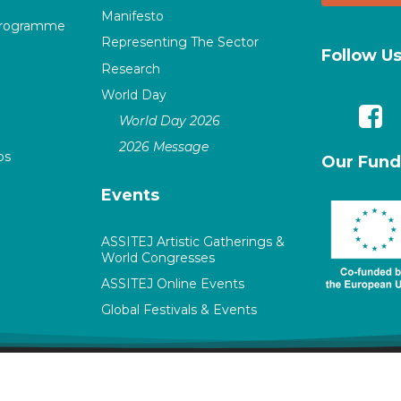
Manifesto
Programme
Representing The Sector
Follow U
Research
World Day
World Day 2026
2026 Message
ps
Our Fund
Events
ASSITEJ Artistic Gatherings &
World Congresses
ASSITEJ Online Events
Global Festivals & Events