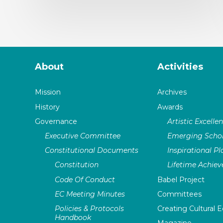
About
Activities
Mission
Archives
History
Awards
Governance
Artistic Excelle
Executive Committee
Emerging Schol
Constitutional Documents
Inspirational P
Constitution
Lifetime Achie
Code Of Conduct
Babel Project
EC Meeting Minutes
Committees
Policies & Protocols
Creating Cultural E
Handbook