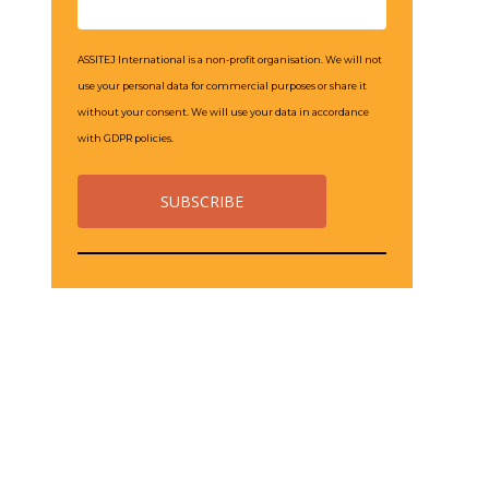
ASSITEJ International is a non-profit organisation. We will not
use your personal data for commercial purposes or share it
without your consent. We will use your data in accordance
with GDPR policies.