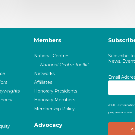
Members
Subscrib
National Centres
Subscribe T
News, Events
National Centre Toolkit
nce
Networks
Email Addre
ars
Affiliates
laywrights
Honorary Presidents
vement
Honorary Members
ASSITEJ Internation
Membership Policy
purposes or share i
Advocacy
quity