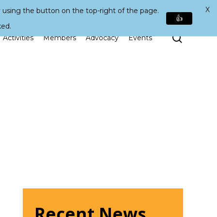
X
 using the button on the top-right of the page.
👍
ked.
Search
Activities
Members
Advocacy
Events
Recent News