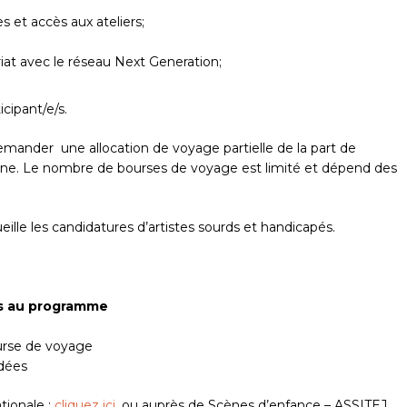
es et accès aux ateliers;
at avec le réseau Next Generation;
cipant/e/s.
mander une allocation de voyage partielle de la part de
nne. Le nombre de bourses de voyage est limité et dépend des
lle les candidatures d’artistes sourds et handicapés.
res au programme
urse de voyage
dées
tionale :
cliquez ici
, ou auprès de Scènes d’enfance – ASSITEJ