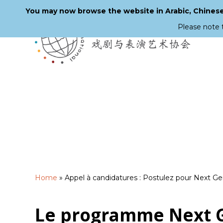
You may now browse the website in Arabic, Chinese,
Please note 
Skip
to
main
content
Home
»
Appel à candidatures : Postulez pour Next Ge
Le programme Next G