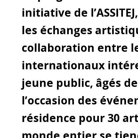
initiative de l’ASSITE
les échanges artistiqu
collaboration entre l
internationaux intére
jeune public, âgés de
Hit enter to search or ESC to close
l’occasion des événe
résidence pour 30 art
monde entier se tiend