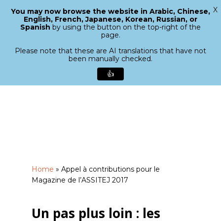
X
You may now browse the website in Arabic, Chinese,
Menu
English, French, Japanese, Korean, Russian, or
search
Spanish
by using the button on the top-right of the
Close
page.
Menu
Please note that these are AI translations that have not
been manually checked.
👍
Skip
to
main
content
Home
»
Appel à contributions pour le
Magazine de l’ASSITEJ 2017
Un pas plus loin : les