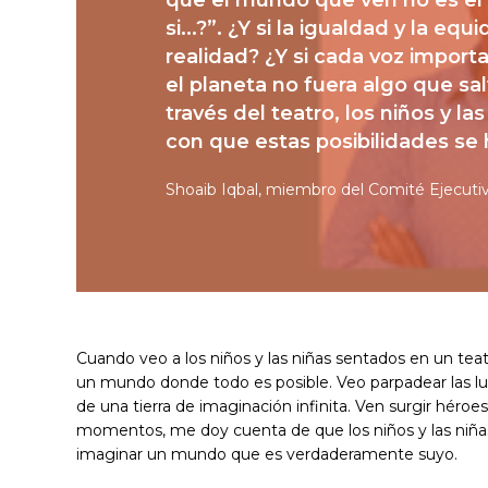
que el mundo que ven no es el ú
si...?”. ¿Y si la igualdad y la e
realidad? ¿Y si cada voz importa
el planeta no fuera algo que sa
través del teatro, los niños y 
con que estas posibilidades se 
Shoaib Iqbal, miembro del Comité Ejecuti
Cuando veo a los niños y las niñas sentados en un tea
un mundo donde todo es posible. Veo parpadear las luce
de una tierra de imaginación infinita. Ven surgir héroe
momentos, me doy cuenta de que los niños y las niñas
imaginar un mundo que es verdaderamente suyo.