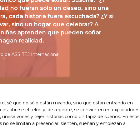
nico que puede existir. Susurra: “¿Y
quidad no fueran sólo un deseo, sino una
ra, cada historia fuera escuchada? ¿Y si
lvar, sino un hogar que celebrar? A
las niñas aprenden que pueden soñar
hagan realidad.
vo de ASSITEJ Internacional
tro, sé que no sólo están mirando, sino que están entrando en
s, abrirse el telón y, de repente, se convierten en exploradores
s, unirse voces y tejer historias como un tapiz de sueños. En esos
 no se limitan a presenciar: sienten, sueñan y empiezan a