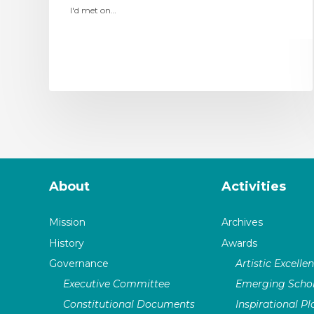
I'd met on…
About
Activities
Mission
Archives
History
Awards
Governance
Artistic Excelle
Executive Committee
Emerging Schol
Constitutional Documents
Inspirational P