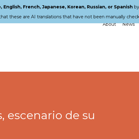
 English, French, Japanese, Korean, Russian, or Spanish
by
that these are AI translations that have not been manually chec
About
News
, escenario de su