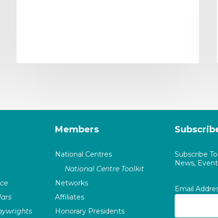
Members
Subscrib
National Centres
Subscribe T
News, Events
National Centre Toolkit
nce
Networks
Email Addre
ars
Affiliates
laywrights
Honorary Presidents