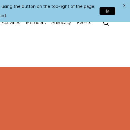
X
 using the button on the top-right of the page.
👍
ked.
Search
Activities
Members
Advocacy
Events