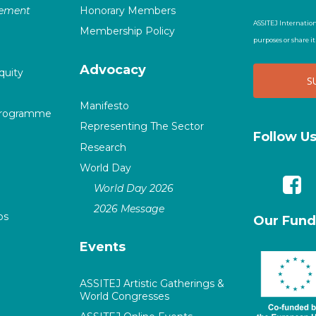
vement
Honorary Members
ASSITEJ Internation
Membership Policy
purposes or share i
Advocacy
quity
Manifesto
Programme
Representing The Sector
Follow U
Research
World Day
World Day 2026
2026 Message
ps
Our Fund
Events
ASSITEJ Artistic Gatherings &
World Congresses