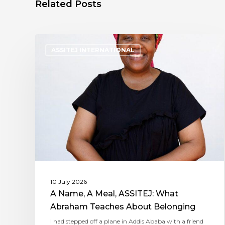
Related Posts
ASSITEJ INTERNATIONAL
10 July 2026
A Name, A Meal, ASSITEJ: What
Abraham Teaches About Belonging
I had stepped off a plane in Addis Ababa with a friend