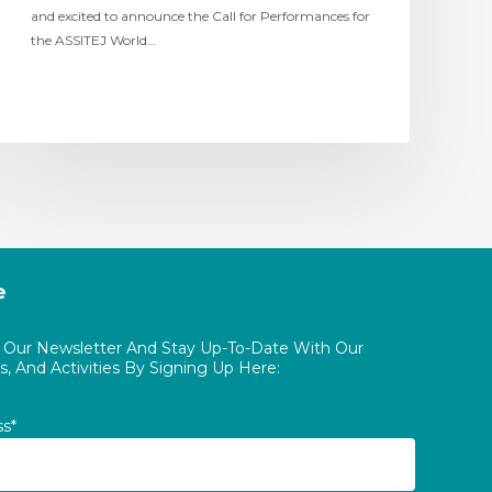
and excited to announce the Call for Performances for
the ASSITEJ World…
e
o Our Newsletter And Stay Up-To-Date With Our
, And Activities By Signing Up Here:
ss*