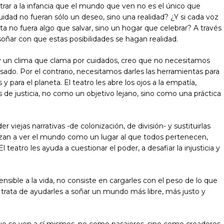
ostrar a la infancia que el mundo que ven no es el único que
 equidad no fueran sólo un deseo, sino una realidad? ¿Y si cada voz
eta no fuera algo que salvar, sino un hogar que celebrar? A través
soñar con que estas posibilidades se hagan realidad.
 un clima que clama por cuidados, creo que no necesitamos
sado. Por el contrario, necesitamos darles las herramientas para
 para el planeta. El teatro les abre los ojos a la empatía,
s de justicia, no como un objetivo lejano, sino como una práctica
viejas narrativas -de colonización, de división- y sustituirlas
zan a ver el mundo como un lugar al que todos pertenecen,
 teatro les ayuda a cuestionar el poder, a desafiar la injusticia y
ible a la vida, no consiste en cargarles con el peso de lo que
Se trata de ayudarles a soñar un mundo más libre, más justo y
 que se ven a sí mismos, no como pasajeros, sino como creadores