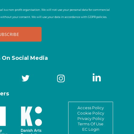
al is a non-profit organisation. We will not use your personal data for commercial
t without your consent. We will use your data in accordance with GDPR policies.
s On Social Media
ers
Access Policy
Cookie Policy
Privacy Policy
Terms Of Use
EC Login