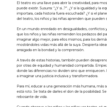
El teatro es una llave para abrir la creatividad, para m
puede existir. Susurra: “¿Y si…?”. ¿Y si la igualdad y la
importara, cada historia fuera escuchada? ¿Y si el plan
del teatro, los niños y las niñas aprenden que pueden 
En un mundo enredado en desigualdades, conflictos y
que los niños y las niñas remienden los pedazos del pa
imaginar algo mejor, para ellos mismos, para los demás y
mostrándoles vidas más allá de la suya. Despierta idea
arraigada en la bondad y la comprensión.
A través de estas historias, también pueden desaprender 
por otras de equidad y humanidad compartida. Empie
donde las diferencias no dividen sino que enriquecen. El
a imaginar una justicia inclusiva y transformadora.
Para mí, educar a una generación más humana, más sens
está roto. Se trata de darles el don de la posibilidad. 
rebosante de vida.
Cuando observo a los niños y las niñas ver teatro, sé