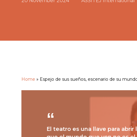
20 November 2024
ASSITEJ International
Home
»
Espejo de sus sueños, escenario de su mund
Hit enter to search or ESC to close
El teatro es una llave para abrir 