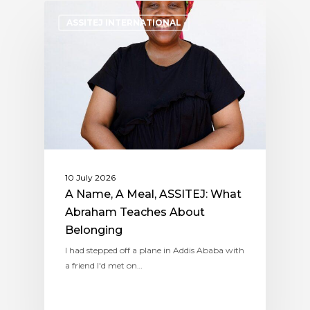
ASSITEJ INTERNATIONAL
10 July 2026
A Name, A Meal, ASSITEJ: What
Abraham Teaches About
Belonging
I had stepped off a plane in Addis Ababa with
a friend I'd met on…