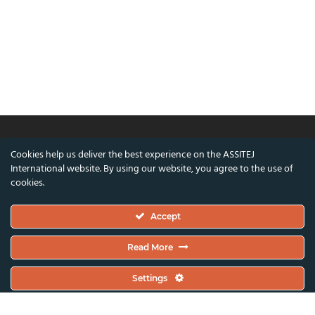
Cookies help us deliver the best experience on the ASSITEJ
© ASSITEJ International - International
International website. By using our website, you agree to the use of
Association of Theatre & Performing Arts for
cookies.
Children & Young People
Accept
Nørregade 26, 1st Floor, 1165 Copenhagen,
Denmark
Read More
VAT/CVR Number: DK45650561
Settings
Co-funded by the European Union and the Danish Arts Foundation.
Views and opinions expressed are however those of the author(s) only