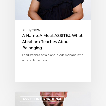
10 July 2026
A Name, A Meal, ASSITEJ: What
Abraham Teaches About
Belonging
I had stepped off a plane in Addis Ababa with
a friend I'd met on…
ASSITEJ INTERNATIONAL