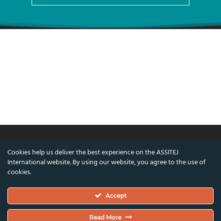
Cookies help us deliver the best experience on the ASSITEJ
© ASSITEJ International - International
International website. By using our website, you agree to the use of
Association of Theatre & Performing Arts for
cookies.
Children & Young People
Accept
Nørregade 26, 1st Floor, 1165 Copenhagen,
Denmark
Read More