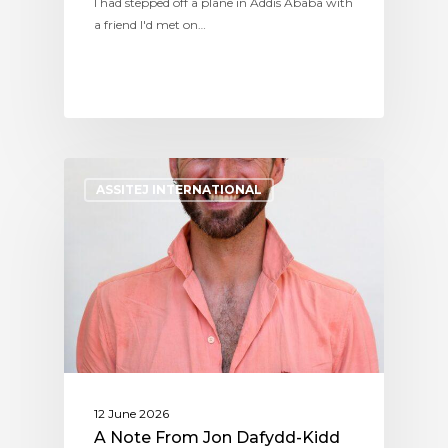
I had stepped off a plane in Addis Ababa with
a friend I'd met on…
ASSITEJ INTERNATIONAL
12 June 2026
A Note From Jon Dafydd-Kidd