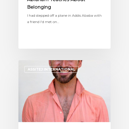
Belonging
I had stepped off a plane in Addis Ababa with
a friend I'd met on…
ASSITEJ INTERNATIONAL