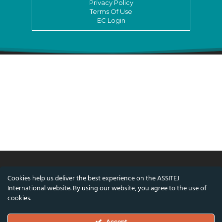
Privacy Policy
Terms Of Use
EC Login
Cookies help us deliver the best experience on the ASSITEJ
© ASSITEJ International - International
International website. By using our website, you agree to the use of
Association of Theatre & Performing Arts for
cookies.
Children & Young People
Accept