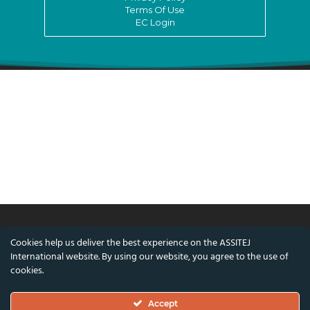
Terms Of Use
EC Login
Cookies help us deliver the best experience on the ASSITEJ
© ASSITEJ International - International
International website. By using our website, you agree to the use of
Association of Theatre & Performing Arts for
cookies.
Children & Young People
Accept