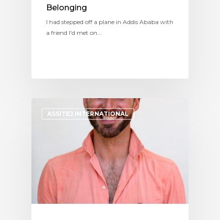
Belonging
I had stepped off a plane in Addis Ababa with
a friend I'd met on…
ASSITEJ INTERNATIONAL