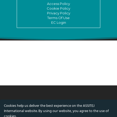
Access Policy
Cookie Policy
Privacy Policy
Terms Of Use
EC Login
© ASSITEJ International - International
Cookies help us deliver the best experience on the ASSITEJ
Association of Theatre & Performing Arts for
International website. By using our website, you agree to the use of
Children & Young People
cookies.