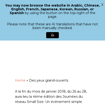
X
You may now browse the website in Arabic, Chinese,
Menu
English, French, Japanese, Korean, Russian, or
search
Spanish
by using the button on the top-right of the
Close
page.
Menu
Please note that these are AI translations that have not
been manually checked.
👍
Skip
to
main
content
Home
»
Des yeux grand-ouverts
A la fin du mois de janvier 2018, du 26 au 28,
aura lieu la 4ème édition des Journées du
réseau Small Size. Un événement simple