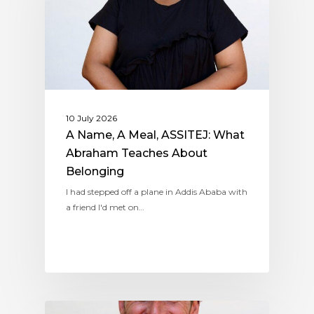
10 July 2026
A Name, A Meal, ASSITEJ: What
Abraham Teaches About
Belonging
I had stepped off a plane in Addis Ababa with
a friend I'd met on…