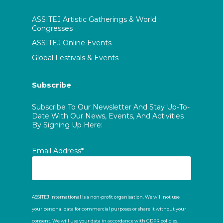
ASSITEJ Artistic Gatherings & World
Congresses
ASSITEJ Online Events
Global Festivals & Events
Subscribe
Subscribe To Our Newsletter And Stay Up-To-
Date With Our News, Events, And Activities
By Signing Up Here:
Email Address*
ASSITEJ International is a non-profit organisation. We will not use
your personal data for commercial purposes or share it without your
consent. We will use your data in accordance with GDPR policies.