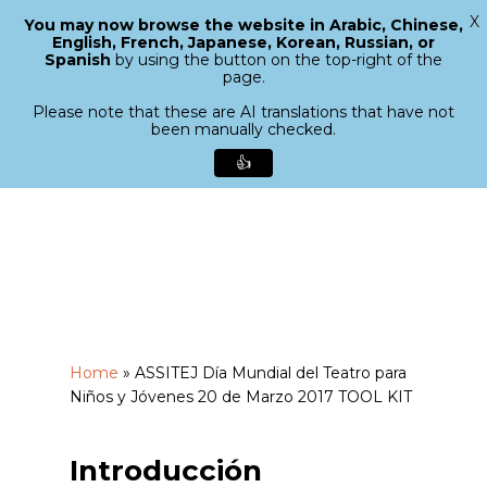
X
You may now browse the website in Arabic, Chinese,
Menu
English, French, Japanese, Korean, Russian, or
search
Spanish
by using the button on the top-right of the
Close
page.
Menu
Please note that these are AI translations that have not
been manually checked.
👍
Skip
to
main
content
Home
»
ASSITEJ Día Mundial del Teatro para
Niños y Jóvenes 20 de Marzo 2017 TOOL KIT
Introducción