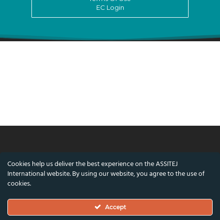
EC Login
© ASSITEJ International - International
Cookies help us deliver the best experience on the ASSITEJ
Association of Theatre & Performing Arts for
International website. By using our website, you agree to the use of
Children & Young People
cookies.
Nørregade 26, 1st Floor, 1165 Copenhagen,
Accept
Denmark