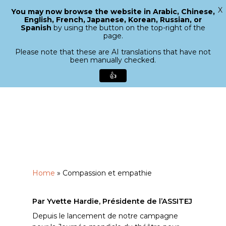
X
You may now browse the website in Arabic, Chinese,
Menu
English, French, Japanese, Korean, Russian, or
search
Spanish
by using the button on the top-right of the
Close
page.
Menu
Please note that these are AI translations that have not
been manually checked.
👍
Skip
to
main
content
Home
»
Compassion et empathie
Par Yvette Hardie, Présidente de l’ASSITEJ
Depuis le lancement de notre campagne