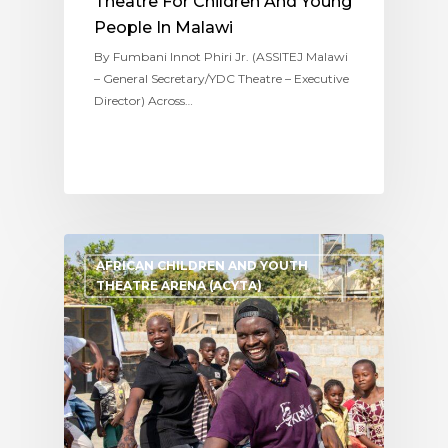
Theatre For Children And Young
People In Malawi
By Fumbani Innot Phiri Jr. (ASSITEJ Malawi
– General Secretary/YDC Theatre – Executive
Director) Across…
AFRICAN CHILDREN AND YOUTH
THEATRE ARENA (ACYTA)