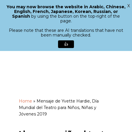
X
You may now browse the website in Arabic, Chinese,
Menu
English, French, Japanese, Korean, Russian, or
search
Spanish
by using the button on the top-right of the
Close
page.
Menu
Please note that these are AI translations that have not
been manually checked.
👍
Skip
to
main
content
Home
»
Mensaje de Yvette Hardie, Día
Mundial del Teatro para Niños, Niñas y
Jóvenes 2019