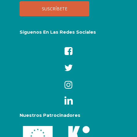
ASSITEJ Netherlands
ASSITEJ Network of German
Speaking National Centres
Síguenos En Las Redes Sociales
ASSITEJ New Zealand
ASSITEJ Nigeria
ASSITEJ North Macedonia
(MKD)
ASSITEJ Norway
ASSITEJ Pakistan
Nuestros Patrocinadores
ASSITEJ Poland