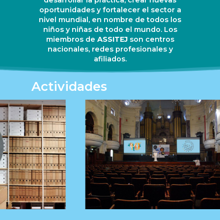
desarrollar la práctica, crear nuevas
oportunidades y fortalecer el sector a
nivel mundial, en nombre de todos los
niños y niñas de todo el mundo. Los
miembros de
ASSITEJ
son centros
nacionales, redes profesionales y
afiliados.
Actividades