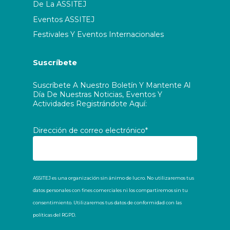
De La ASSITEJ
ASSITEJ Lebanon
Eventos ASSITEJ
Festivales Y Eventos Internacionales
ASSITEJ Liechtenstein
Suscríbete
ASSITEJ Lithuania
Suscríbete A Nuestro Boletín Y Mantente Al
Día De Nuestras Noticias, Eventos Y
ASSITEJ Luxembourg
Actividades Registrándote Aquí:
ASSITEJ Mexico
Dirección de correo electrónico*
ASSITEJ Mongolia
ASSITEJ Montenegro
ASSITEJ es una organización sin ánimo de lucro. No utilizaremos tus
datos personales con fines comerciales ni los compartiremos sin tu
ASSITEJ Nepal
consentimiento. Utilizaremos tus datos de conformidad con las
políticas del RGPD.