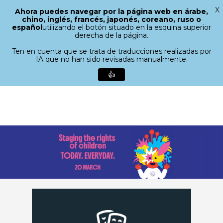
X
Ahora puedes navegar por la página web en árabe,
Menú
chino, inglés, francés, japonés, coreano, ruso o
buscar
español
utilizando el botón situado en la esquina superior
Cerrar
derecha de la página.
menú
Ten en cuenta que se trata de traducciones realizadas por
IA que no han sido revisadas manualmente.
👍
Ir
al
contenido
principal