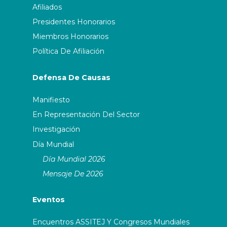
ASSITEJ Indonesia (TAMASJA)
Afiliados
Presidentes Honorarios
ASSITEJ Iran
Miembros Honorarios
Política De Afiliación
ASSITEJ Ireland (TYAI)
Defensa De Causas
ASSITEJ Israel
Manifiesto
ASSITEJ Italy
En Representación Del Sector
Investigación
ASSITEJ Japan
Día Mundial
Día Mundial 2026
ASSITEJ Jordan
Mensaje De 2026
ASSITEJ Korea
Eventos
ASSITEJ Latvia
Encuentros ASSITEJ Y Congresos Mundiales