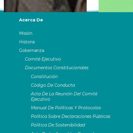
ASSITEJ Brazil (CBTIJ)
Acerca De
ASSITEJ Burkina
Misión
ASSITEJ Burundi
Historia
Un nombre, una comida,
Vogue Áf
Gobernanza
ASSITEJ: lo que Abraham
dan u
ASSITEJ Cameroon
nos enseña sobre el
adela
Comité Ejecutivo
sentido de pertenencia
ASSITEJ Canada
Documentos Constitucionales
Constitución
ASSITEJ Chile (Te Veo)
Código De Conducta
Acta De La Reunión Del Comité
ASSITEJ China
Ejecutivo
Manual De Políticas Y Protocolos
ASSITEJ Côte d’Ivoire
Política Sobre Declaraciones Públicas
Política De Sostenibilidad
ASSITEJ Croatia