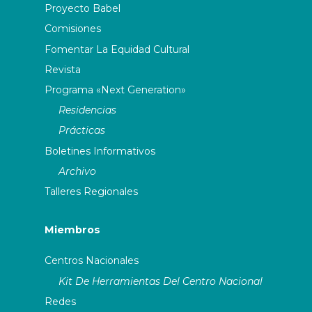
Proyecto Babel
ASSITEJ Ghana
Comisiones
Fomentar La Equidad Cultural
ASSITEJ Greece
Revista
Programa «Next Generation»
ASSITEJ Haiti
Residencias
Prácticas
ASSITEJ Hungary
Boletines Informativos
ASSITEJ IberoAmerican
Archivo
Network (Red Iberoamericana
Talleres Regionales
Convocatoria abierta
Conv
De Artes Escénicas Para La
para el XXI Festival
candidatu
Infancia Y La Juventud)
Internacional de Títeres
en teat
Miembros
de Teherán-Mobarak
in
int
ASSITEJ Iceland
Centros Nacionales
Kit De Herramientas Del Centro Nacional
ASSITEJ India
Redes