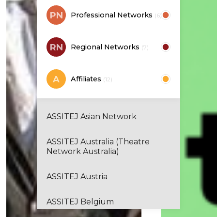
PN
Professional Networks
Al-Harah Theater (Palestine)
(6)
ASSITEJ Angola
RN
Regional Networks
(7)
ASSITEJ Argentina (ATINA)
A
Affiliates
(12)
ASSITEJ Armenia
ASSITEJ Asian Network
ASSITEJ Australia (Theatre
Network Australia)
ASSITEJ Austria
ASSITEJ Belgium