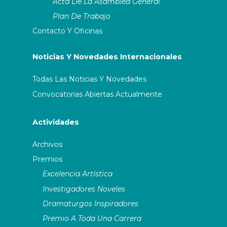
Acta De La Asamblea General
Plan De Trabajo
ASSITEJ Cuba
Contacto Y Oficinas
ASSITEJ Cyprus
Noticias Y Novedades Internacionales
ASSITEJ Denmark
Todas Las Noticias Y Novedades
Convocatorias Abiertas Actualmente
ASSITEJ Estonia
Festival Internacional de
VII Festi
Teatro Infantil de Haifa
Actividades
ASSITEJ Finland (Suomen
Assitej)
Archivos
Premios
ASSITEJ France (Scènes
d’enfance)
Excelencia Artística
Investigadores Noveles
ASSITEJ Germany
Dramaturgos Inspiradores
(Darstellende Künste & junges
Premio A Toda Una Carrera
Publikum)